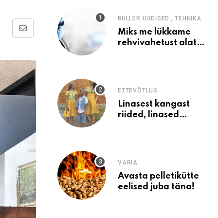
,
BULLER UUDISED
TEHNIKA
Miks me lükkame
Share
rehvivahetust alati
via
edasi?
Email
ETTEVÕTLUS
Linasest kangast
riided, linased
kleidid. Miks valida
linane?
VARIA
Avasta pelletikütte
eelised juba täna!