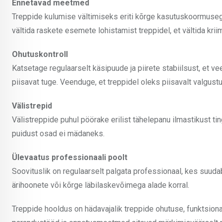
Ennetavad meetmed
Treppide kulumise vältimiseks eriti kõrge kasutuskoormusega
vältida raskete esemete lohistamist treppidel, et vältida krii
Ohutuskontroll
Katsetage regulaarselt käsipuude ja piirete stabiilsust, et 
piisavat tuge. Veenduge, et treppidel oleks piisavalt valgus
Välistrepid
Välistreppide puhul pöörake erilist tähelepanu ilmastikust ti
puidust osad ei mädaneks.
Ülevaatus professionaali poolt
Soovituslik on regulaarselt palgata professionaal, kes suudab
ärihoonete või kõrge läbilaskevõimega alade korral.
Treppide hooldus on hädavajalik treppide ohutuse, funktsiona