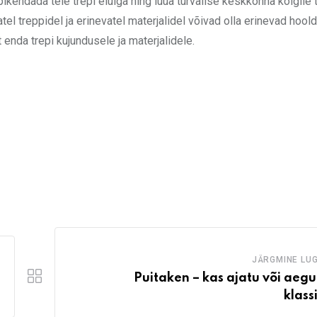
endada teie trepi eluiga ning luua turvalise keskkonna kõigile t
el treppidel ja erinevatel materjalidel võivad olla erinevad hoo
nda trepi kujundusele ja materjalidele.
JÄRGMINE LU
Puitaken – kas ajatu või aeg
klass