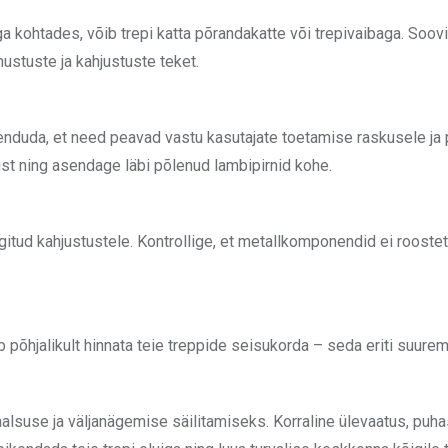
 kohtades, võib trepi katta põrandakatte või trepivaibaga. Soov
mustuste ja kahjustuste teket.
veenduda, et need peavad vastu kasutajate toetamise raskusele ja
tust ning asendage läbi põlenud lambipirnid kohe.
ngitud kahjustustele. Kontrollige, et metallkomponendid ei roostet
 põhjalikult hinnata teie treppide seisukorda – seda eriti suure
alsuse ja väljanägemise säilitamiseks. Korraline ülevaatus, puh