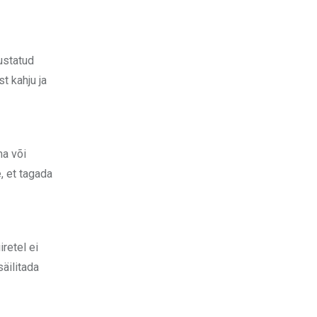
ustatud
t kahju ja
ma või
, et tagada
iretel ei
äilitada