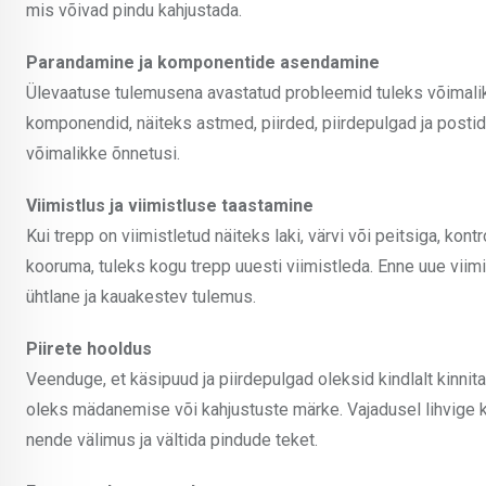
mis võivad pindu kahjustada.
Parandamine ja komponentide asendamine
Ülevaatuse tulemusena avastatud probleemid tuleks võimaliku
komponendid, näiteks astmed, piirded, piirdepulgad ja postid.
võimalikke õnnetusi.
Viimistlus ja viimistluse taastamine
Kui trepp on viimistletud näiteks laki, värvi või peitsiga, kon
kooruma, tuleks kogu trepp uuesti viimistleda. Enne uue viimis
ühtlane ja kauakestev tulemus.
Piirete hooldus
Veenduge, et käsipuud ja piirdepulgad oleksid kindlalt kinnitatu
oleks mädanemise või kahjustuste märke. Vajadusel lihvige kä
nende välimus ja vältida pindude teket.