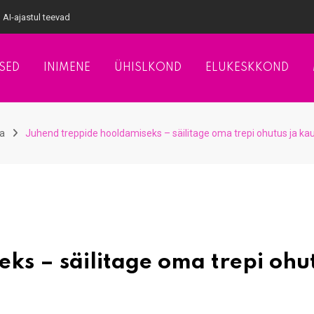
 AI-ajastul teevad
SED
INIMENE
ÜHISLKOND
ELUKESKKOND
a
Juhend treppide hooldamiseks – säilitage oma trepi ohutus ja ka
ks – säilitage oma trepi ohu