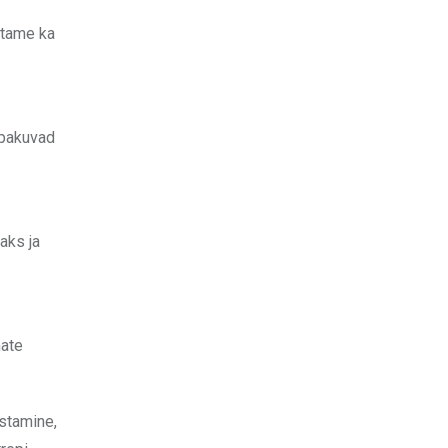
itame ka
 pakuvad
aks ja
mate
astamine,