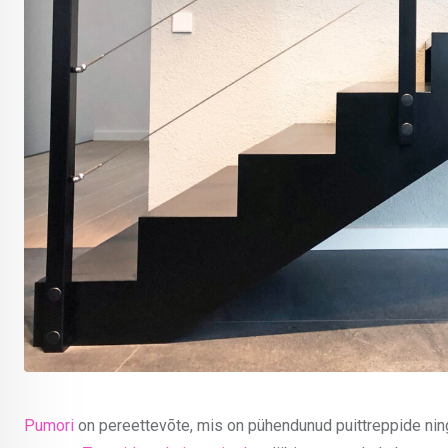
Pumori
on pereettevõte, mis on pühendunud puittreppide ning