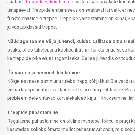
aastast.
Treppide valmistamisel
on läbi aastasadade kasutatu
tänapäeval. Treppide ehitamiseks on saadaval lai valik erinev
funktsionaalseid treppe. Treppide valmistamine on kunst, kus 
ja vastupidavaid treppe.
Nüüd aga toome välja juhendi, kuidas säilitada oma trepi
osaks, olles tähelepanu keskpunktis nii funktsionaalsuse kui
ka treppide pika eluea tagamiseks. Selles juhendis on too
Ülevaatus ja seisundi hindamine
Kõige esimese sammuna tuleks trepp põhjalikult üle vaadata. 
lahtisi komponentide või konstruktsioonilisi probleeme. Prob
probleemidele viitavad kõrvalekalded kirja – kriuksumine, la
Treppide puhastamine
Regulaarne puhastamine on oluline mustuse, tolmu ja prügi k
kasutades selleks õrnatoimelist puhastusvahendit, mis sobib