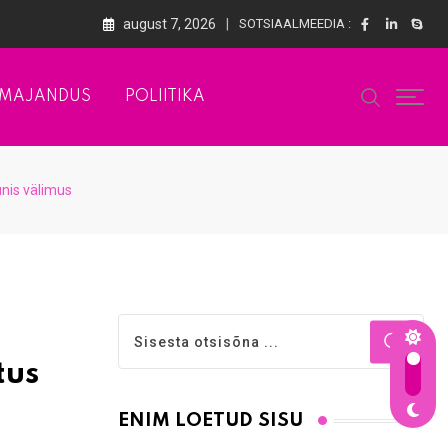
august 7, 2026
SOTSIAALMEEDIA :
MAJANDUS
POLIITIKA
unis välimus
tus
ENIM LOETUD SISU