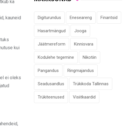
ätkub ka
id, kauneid
Digiturundus
Eneseareng
Finantsid
Hasartmängud
Jooga
tuks
Jäätmereform
Kinnisvara
hutuse kui
Kodulehe tegemine
Nikotiin
Pangandus
Ringmajandus
el ei oleks
Seadusandlus
Trükikoda Tallinnas
jatud
Trükiteenused
Visiitkaardid
ahendeid,