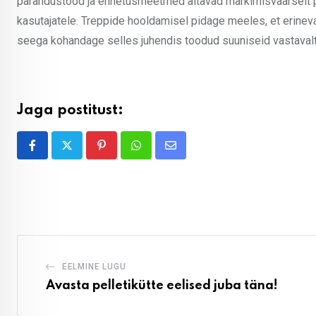
parandustööd ja ennetusmeetmed aitavad märkimisväärselt pik
kasutajatele. Treppide hooldamisel pidage meeles, et erinevat
seega kohandage selles juhendis toodud suuniseid vastavalt e
Jaga postitust:
Pinterest
Whatsapp
Share
via
Email
EELMINE LUGU
Avasta pelletikütte eelised juba täna!