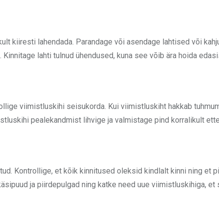
lt kiiresti lahendada. Parandage või asendage lahtised või kahj
 Kinnitage lahti tulnud ühendused, kuna see võib ära hoida edasis
trollige viimistluskihi seisukorda. Kui viimistluskiht hakkab tuhmu
tluskihi pealekandmist lihvige ja valmistage pind korralikult ette
d. Kontrollige, et kõik kinnitused oleksid kindlalt kinni ning et pi
sipuud ja piirdepulgad ning katke need uue viimistluskihiga, et s