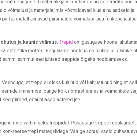
d mitmesuguseid materjale ja viimistlusi, ning see traditsioon j
aid võimalusi ja materjale, mis võimaldavad luua ainulaadseid ja
puit ja metall annavad piiramatuid võimalusi luua funktsionaalse
 ohutus ja kaunis välimus.
Trepid
on igasuguse hoone lahutama
 ka esteetika mõttes. Regulaarne hooldus on oluline nii elanike o
dud samm-sammulised juhised treppide õigeks hooldamiseks.
Veenduge, et trepp ei oleks kulunud või kahjustunud ning et sell
leemide ilmnemisel pange kõik normist erinev ja võimalikele var
htised piirded, ebaühtlased astmed jne.
ogunemise vältimiseks treppidel. Puhastage treppe regulaarselt,
 konkreetse trepi materjalidega. Vältige abrasiivseid puhastusv