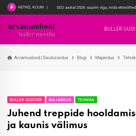
Skip
HETKEL KUUM
SEO aastal 2026: suurim viga, mida ettevõtted
to
content
BULLER UUDI
Arvamuslood | Sisuturundus
Blogi
Majandus
Tehnik
BULLER UUDISED
MAJANDUS
TEHNIKA
Juhend treppide hooldamise
ja kaunis välimus